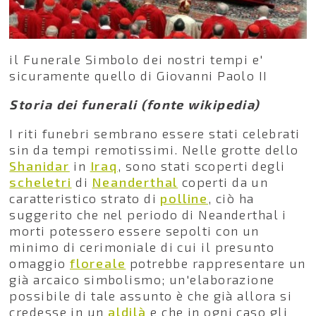
il Funerale Simbolo dei nostri tempi e'
sicuramente quello di Giovanni Paolo II
Storia dei funerali (fonte wikipedia)
I riti funebri sembrano essere stati celebrati
sin da tempi remotissimi. Nelle grotte dello
Shanidar
in
Iraq
, sono stati scoperti degli
scheletri
di
Neanderthal
coperti da un
caratteristico strato di
polline
, ciò ha
suggerito che nel periodo di Neanderthal i
morti potessero essere sepolti con un
minimo di cerimoniale di cui il presunto
omaggio
floreale
potrebbe rappresentare un
già arcaico simbolismo; un'elaborazione
possibile di tale assunto è che già allora si
credesse in un
aldilà
e che in ogni caso gli