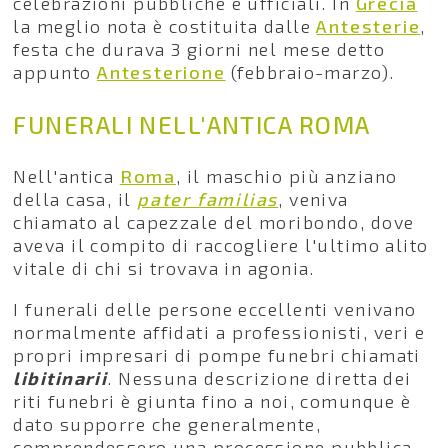
celebrazioni pubbliche e ufficiali. In
Grecia
la meglio nota è costituita dalle
Antesterie
,
festa che durava 3 giorni nel mese detto
appunto
Antesterione
(febbraio-marzo).
FUNERALI NELL'ANTICA ROMA
Nell'antica
Roma
, il maschio più anziano
della casa, il
pater familias
, veniva
chiamato al capezzale del moribondo, dove
aveva il compito di raccogliere l'ultimo alito
vitale di chi si trovava in agonia.
I funerali delle persone eccellenti venivano
normalmente affidati a professionisti, veri e
propri impresari di pompe funebri chiamati
libitinarii
. Nessuna descrizione diretta dei
riti funebri è giunta fino a noi, comunque è
dato supporre che generalmente,
comprendessero una processione pubblica