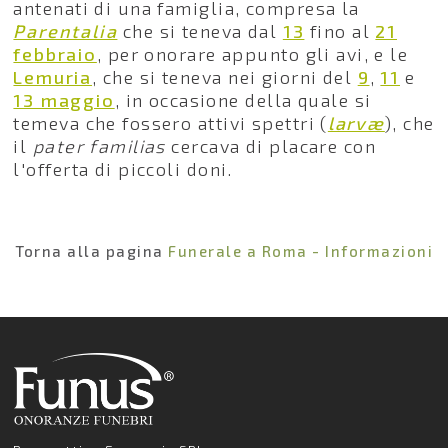
antenati di una famiglia, compresa la
Parentalia
che si teneva dal
13
fino al
21
febbraio
, per onorare appunto gli avi, e le
Lemuria
, che si teneva nei giorni del
9
,
11
e
13 maggio
, in occasione della quale si
temeva che fossero attivi spettri (
larvæ
), che
il
pater familias
cercava di placare con
l'offerta di piccoli doni.
Torna alla pagina
Funerale a Roma - Informazioni