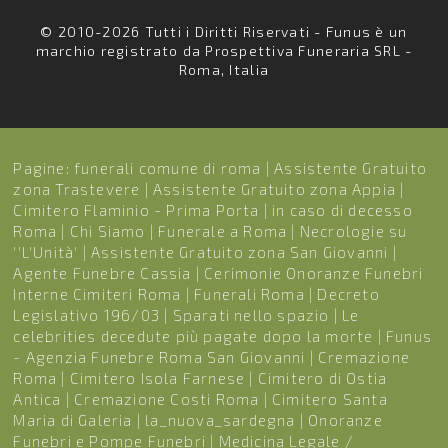
© 2010-2026 Tutti i Diritti Riservati - Funus è un
marchio registrato da Prospettiva Funeraria SRL -
Roma, Italia
Pagine:
funerali comune di roma
|
Assistente Gratuito
zona Trastevere
|
Assistente Gratuito zona Appia
|
Cimitero Flaminio - Prima Porta
|
in caso di decesso
Roma
|
Chi Siamo
|
Funerale a Roma
|
Necrologie su
''L'Unità'
|
Assistente Gratuito zona San Giovanni
|
Agente Funebre Cassia
|
Cerimonie Onoranze Funebri
Interne Cimiteri Roma
|
Funerali Roma
|
Decreto
Legislativo 196/03
|
Sparati nello spazio
|
Le
celebrities decedute più pagate dopo la morte
|
Funus
- Agenzia Funebre Roma San Giovanni
|
Cremazione
Roma
|
Cimitero Isola Farnese
|
Cimitero di Ostia
Antica
|
Cremazione Costi Roma
|
Cimitero Santa
Maria di Galeria
|
la_nuova_sardegna
|
Onoranze
Funebri e Pompe Funebri
|
Medicina Legale /