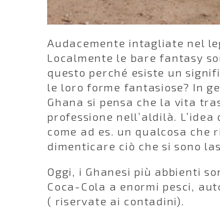
Audacemente intagliate nel leg
Localmente le bare fantasy son
questo perché esiste un signif
le loro forme fantasiose? In gen
Ghana si pensa che la vita tra
professione nell’aldilà. L’idea
come ad es. un qualcosa che ri
dimenticare ciò che si sono lasc
Oggi, i Ghanesi più abbienti so
Coca-Cola a enormi pesci, auto
( riservate ai contadini).