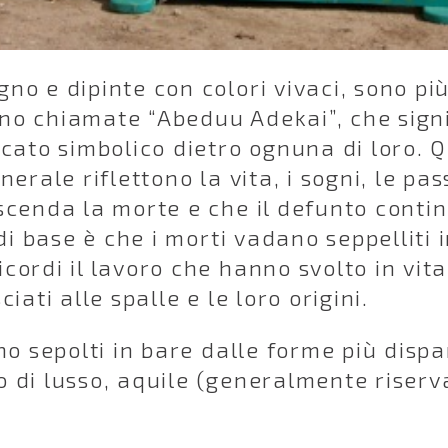
no e dipinte con colori vivaci, sono pi
o chiamate “Abeduu Adekai”, che signif
icato simbolico dietro ognuna di loro.
erale riflettono la vita, i sogni, le pass
scenda la morte e che il defunto contin
 di base è che i morti vadano seppelliti
cordi il lavoro che hanno svolto in vit
iati alle spalle e le loro origini.
no sepolti in bare dalle forme più disp
 di lusso, aquile (generalmente riserv