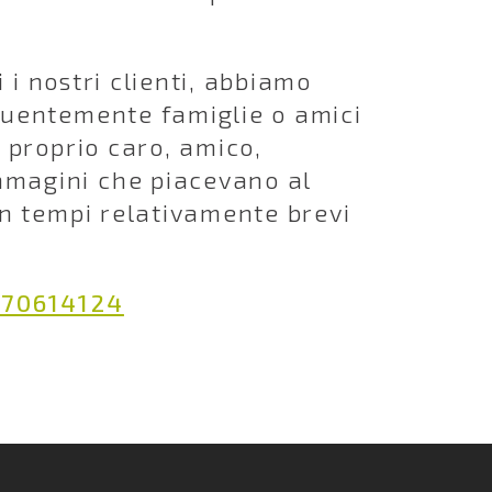
i i nostri clienti, abbiamo
equentemente famiglie o amici
l proprio caro, amico,
mmagini che piacevano al
in tempi relativamente brevi
670614124