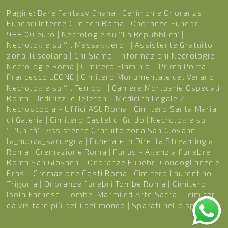
Pagine:
Bare Fantasy Ghana
|
Cerimonie Onoranze
Funebri Interne Cimiteri Roma
|
Onoranze Funebri
988,00 euro
|
Necrologie su ''La Repubblica'
|
Necrologie su ''Il Messaggero''
|
Assistente Gratuito
zona Tuscolana
|
Chi Siamo
|
Informazioni Necrologie -
Necrologie Roma
|
Cimitero Flaminio - Prima Porta
|
Francesco LEONE
|
Cimitero Monumentale del Verano
|
Necrologie su ''Il Tempo''
|
Camere Mortuarie Ospedali
Roma - Indirizzi e Telefoni
|
Medicina Legale /
Necroscopia - Uffici ASL Roma
|
Cimitero Santa Maria
di Galeria
|
Cimitero Castel di Guido
|
Necrologie su
''L'Unità'
|
Assistente Gratuito zona San Giovanni
|
la_nuova_sardegna
|
Funerale in Diretta Streaming a
Roma
|
Cremazione Roma
|
Funus - Agenzia Funebre
Roma San Giovanni
|
Onoranze Funebri Condoglianze e
Frasi
|
Cremazione Costi Roma
|
Cimitero Laurentino -
Trigoria
|
Onoranze funebri Tombe Roma
|
Cimitero
Isola Farnese
|
Tombe, Marmi ed Arte Sacra
|
I cimiteri
da visitare più belli del mondo
|
Sparati nello spazio