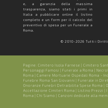
e, a garanzia della massima
trasparenza, siamo stati i primi in
Italia a pubblicare online il listino
completo e un form per il calcolo del
preventivo di spesa per un Funerale a
Roma.
© 2010-2026 Tutti i Diritt
Pagine:
Cimitero Isola Farnese
|
Cimitero Sant
Personaggi Famosi
|
Funerale a Roma
|
Necrol
Roma
|
Camere Mortuarie Ospedali Roma - Indi
Funebre Roma San Giovanni
|
Funerale in Dir
Onoranze Funebri Detraibilita Spese Roma
|
O
Accettazione Cimiteri Roma
|
Listino Prezzi
|
Roma
|
Chi Siamo
|
Canzoni dedicate alla memor