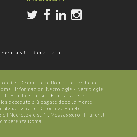
uneraria SRL - Roma, Italia
Cookies
|
Cremazione Roma
|
Le Tombe dei
 Roma
|
Informazioni Necrologie - Necrologie
ente Funebre Cassia
|
Funus - Agenzia
ties decedute più pagate dopo la morte
|
tale del Verano
|
Onoranze Funebri
zio
|
Necrologie su ''Il Messaggero''
|
Funerali
i Competenza Roma