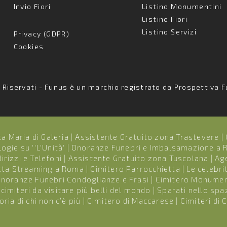
Invio Fiori
Listino Monumentini
Listino Fiori
Listino Servizi
Privacy (GDPR)
Cookies
i Riservati - Funus è un marchio registrato da Prospettiva F
a Maria di Galeria
|
Assistente Gratuito zona Trastevere
|
ogie su ''L'Unità'
|
Onoranze Funebri e Imbalsamazione a
rizzi e Telefoni
|
Assistente Gratuito zona Tuscolana
|
Ag
etta Streaming a Roma
|
Cimitero Parrocchietta
|
Le celebri
noranze Funebri Condoglianze e Frasi
|
Cimitero Monumen
I cimiteri da visitare più belli del mondo
|
Sparati nello spa
ia di chi non c’è più
|
Cimitero di Maccarese
|
Cimiteri d