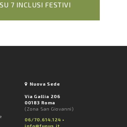
 SU 7 INCLUSI FESTIVI
Nuova Sede
Via Gallia 206
00183 Roma
(Zona San Giovanni)
ie
06/70.614.124
•
info@funus.it