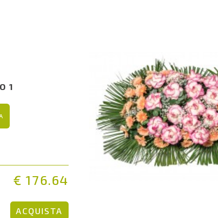
O 1
A
€ 176.64