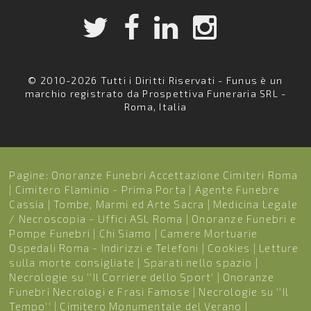
© 2010-2026 Tutti i Diritti Riservati - Funus è un
marchio registrato da Prospettiva Funeraria SRL -
Roma, Italia
Pagine:
Onoranze Funebri Accettazione Cimiteri Roma
|
Cimitero Flaminio - Prima Porta
|
Agente Funebre
Cassia
|
Tombe, Marmi ed Arte Sacra
|
Medicina Legale
/ Necroscopia - Uffici ASL Roma
|
Onoranze Funebri e
Pompe Funebri
|
Chi Siamo
|
Camere Mortuarie
Ospedali Roma - Indirizzi e Telefoni
|
Cookies
|
Letture
sulla morte consigliate
|
Sparati nello spazio
|
Necrologie su ''Il Corriere dello Sport'
|
Onoranze
Funebri Necrologi e Frasi Famose
|
Necrologie su ''Il
Tempo''
|
Cimitero Monumentale del Verano
|