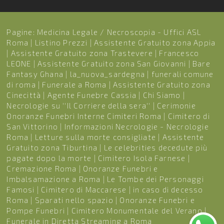
Pagine:
Medicina Legale / Necroscopia - Uffici ASL
Roma
|
Listino Prezzi
|
Assistente Gratuito zona Appia
|
Assistente Gratuito zona Trastevere
|
Francesco
LEONE
|
Assistente Gratuito zona San Giovanni
|
Bare
Fantasy Ghana
|
la_nuova_sardegna
|
funerali comune
di roma
|
Funerale a Roma
|
Assistente Gratuito zona
Cinecittà
|
Agente Funebre Cassia
|
Chi Siamo
|
Necrologie su ''Il Corriere della sera''
|
Cerimonie
Onoranze Funebri Interne Cimiteri Roma
|
Cimitero di
San Vittorino
|
Informazioni Necrologie - Necrologie
Roma
|
Letture sulla morte consigliate
|
Assistente
Gratuito zona Tiburtina
|
Le celebrities decedute più
pagate dopo la morte
|
Cimitero Isola Farnese
|
Cremazione Roma
|
Onoranze Funebri e
Imbalsamazione a Roma
|
Le Tombe dei Personaggi
Famosi
|
Cimitero di Maccarese
|
in caso di decesso
Roma
|
Sparati nello spazio
|
Onoranze Funebri e
Pompe Funebri
|
Cimitero Monumentale del Verano
|
Funerale in Diretta Streaming a Roma