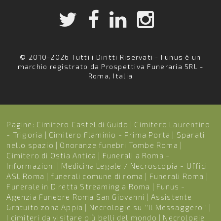
© 2010-2026 Tutti i Diritti Riservati - Funus è un
marchio registrato da Prospettiva Funeraria SRL -
Roma, Italia
Pagine:
Cimitero Castel di Guido
|
Cimitero Laurentino
- Trigoria
|
Cimitero Flaminio - Prima Porta
|
Sparati
nello spazio
|
Onoranze funebri Tombe Roma
|
Cimitero di Ostia Antica
|
Funerali a Roma -
Informazioni
|
Medicina Legale / Necroscopia - Uffici
ASL Roma
|
funerali comune di roma
|
Funerali Roma
|
Funerale in Diretta Streaming a Roma
|
Funus -
Agenzia Funebre Roma San Giovanni
|
Assistente
Gratuito zona Appia
|
Necrologie su ''Il Messaggero''
|
I cimiteri da visitare più belli del mondo
|
Necrologie