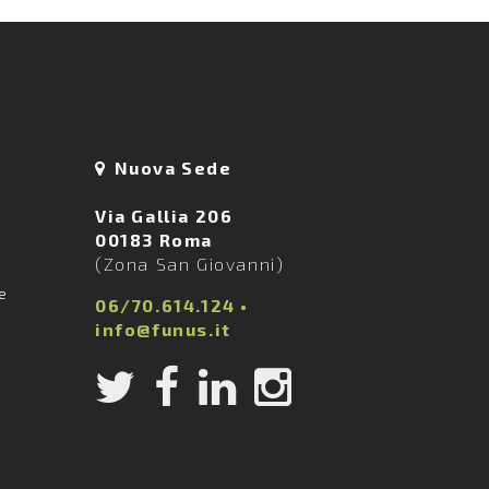
Nuova Sede
Via Gallia 206
00183 Roma
(Zona San Giovanni)
ie
06/70.614.124
•
info@funus.it