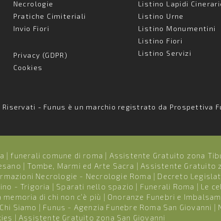
Necrologie
Listino Lapidi Cinerar
Pratiche Cimiteriali
Listino Urne
Invio Fiori
Listino Monumentini
Listino Fiori
Listino Servizi
Privacy (GDPR)
Cookies
i Riservati - Funus è un marchio registrato da Prospettiva F
ca
|
funerali comune di roma
|
Assistente Gratuito zona Tib
Cesano
|
Tombe, Marmi ed Arte Sacra
|
Assistente Gratuito
ormazioni Necrologie - Necrologie Roma
|
Decreto Legisla
ino - Trigoria
|
Sparati nello spazio
|
Funerali Roma
|
Le ce
 memoria di chi non c’è più
|
Onoranze Funebri e Imbalsa
Chi Siamo
|
Funus - Agenzia Funebre Roma San Giovanni
|
ies
|
Assistente Gratuito zona San Giovanni