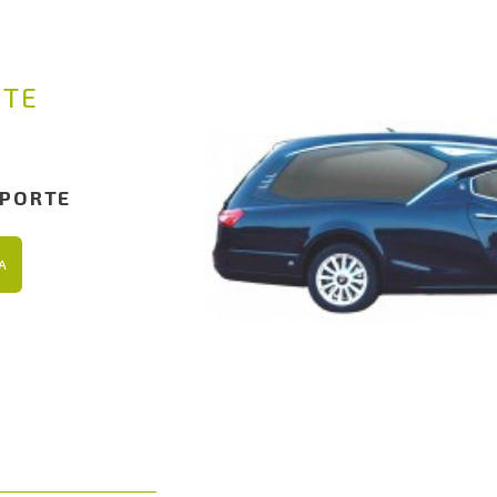
RTE
 PORTE
A