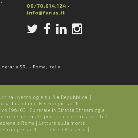
ie
06/70.614.124
•
info@funus.it
uneraria SRL - Roma, Italia
urtina
|
Necrologie su ''La Repubblica'
|
 zona Tuscolana
|
Necrologie su ''Il
tivo 196/03
|
Funerale in Diretta Streaming a
lebrities decedute più pagate dopo la morte
|
mazione a Roma
|
Letture sulla morte
Necrologie su ''Il Corriere della sera''
|