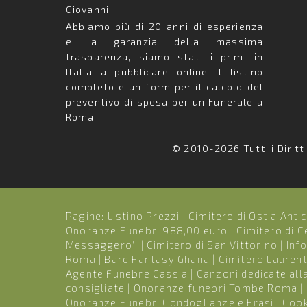
Giovanni.
Abbiamo più di 20 anni di esperienza
e, a garanzia della massima
trasparenza, siamo stati i primi in
Italia a pubblicare online il listino
completo e un form per il calcolo del
preventivo di spesa per un Funerale a
Roma.
© 2010-2026 Tutti i Diritt
Pagine:
Listino Prezzi
|
Cimitero di Ostia Anti
Onoranze Funebri 988,00 euro
|
Cimitero di 
Messaggero''
|
Cimitero di San Vittorino
|
Inf
Roma
|
Bare Fantasy Ghana
|
Cimitero Laurent
Agente Funebre Cassia
|
Canzoni dedicate alla
consigliate
|
Onoranze funebri Tombe Roma
|
Onoranze Funebri Condoglianze e Frasi
|
Cook