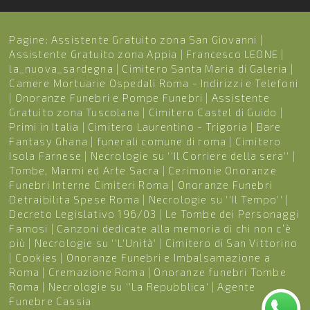
Pagine:
Assistente Gratuito zona San Giovanni
|
Assistente Gratuito zona Appia
|
Francesco LEONE
|
la_nuova_sardegna
|
Cimitero Santa Maria di Galeria
|
Camere Mortuarie Ospedali Roma - Indirizzi e Telefoni
|
Onoranze Funebri e Pompe Funebri
|
Assistente
Gratuito zona Tuscolana
|
Cimitero Castel di Guido
|
Primi in Italia
|
Cimitero Laurentino - Trigoria
|
Bare
Fantasy Ghana
|
funerali comune di roma
|
Cimitero
Isola Farnese
|
Necrologie su ''Il Corriere della sera''
|
Tombe, Marmi ed Arte Sacra
|
Cerimonie Onoranze
Funebri Interne Cimiteri Roma
|
Onoranze Funebri
Detraibilita Spese Roma
|
Necrologie su ''Il Tempo''
|
Decreto Legislativo 196/03
|
Le Tombe dei Personaggi
Famosi
|
Canzoni dedicate alla memoria di chi non c’è
più
|
Necrologie su ''L'Unità'
|
Cimitero di San Vittorino
|
Cookies
|
Onoranze Funebri e Imbalsamazione a
Roma
|
Cremazione Roma
|
Onoranze funebri Tombe
Roma
|
Necrologie su ''La Repubblica'
|
Agente
Funebre Cassia