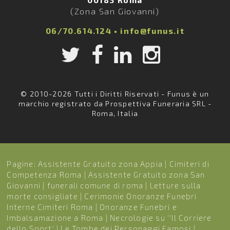
(Zona San Giovanni)
06/70.614.124
•
info@funus.it
© 2010-2026 Tutti i Diritti Riservati - Funus è un
marchio registrato da Prospettiva Funeraria SRL -
Roma, Italia
Pagine:
Assistente Gratuito zona Appia
|
Cimiteri di
Competenza Roma
|
Assistente Gratuito zona San
Giovanni
|
funerali comune di roma
|
Letture sulla
morte consigliate
|
Cerimonie Onoranze Funebri
Interne Cimiteri Roma
|
Onoranze Funebri e
Imbalsamazione a Roma
|
Necrologie su ''Il Corriere
dello Sport'
|
Le Tombe dei Personaggi Famosi
|