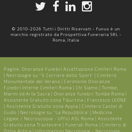
© 2010-2026 Tutti i Diritti Riservati - Funus è un
marchio registrato da Prospettiva Funeraria SRL -
Roma, Italia
Pagine:
Onoranze Funebri Accettazione Cimiteri Roma
|
Necrologie su ''Il Corriere dello Sport'
|
Cimitero
Monumentale del Verano
|
Cerimonie Onoranze
Funebri Interne Cimiteri Roma
|
Chi Siamo
|
Tombe,
Marmi ed Arte Sacra
|
Onoranze funebri Tombe Roma
|
Assistente Gratuito zona Tiburtina
|
Francesco LEONE
|
Assistente Gratuito zona Appia
|
Cimitero Castel di
Guido
|
Necrologie su ''La Repubblica'
|
Medicina
Legale / Necroscopia - Uffici ASL Roma
|
Assistente
Gratuito zona Trastevere
|
Funerali Roma
|
Cimitero di
Ostia Antica
|
Informazioni Necrologie - Necrologie