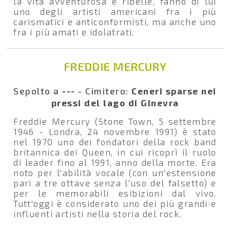
la vita avventurosa e ribelle, fanno di lui
uno degli artisti americani fra i più
carismatici e anticonformisti, ma anche uno
fra i più amati e idolatrati.
FREDDIE MERCURY
Sepolto a
---
- Cimitero:
Ceneri sparse nei
pressi del lago di GInevra
Freddie Mercury (Stone Town, 5 settembre
1946 - Londra, 24 novembre 1991) è stato
nel 1970 uno dei fondatori della rock band
britannica dei Queen, in cui ricoprì il ruolo
di leader fino al 1991, anno della morte. Era
noto per l'abilità vocale (con un'estensione
pari a tre ottave senza l'uso del falsetto) e
per le memorabili esibizioni dal vivo.
Tutt'oggi è considerato uno dei più grandi e
influenti artisti nella storia del rock.