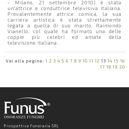
- Milano, 21 settembre 2010) è stata
un'attrice e conduttrice televisiva italiana.
Prevalentemente attrice comica, la sua
carriera artistica è stata strettamente
legata a quella di suo marito, Raimondo
Vianello, col quale ha formato una delle
coppie più celebri ed amate della
televisione italiana.
Vai alla pagina:
1
2
3
4
5
6
7
8
9
10
11
12
13
14
15
16
17
18
19
20
Prospettiva Funeraria SRL