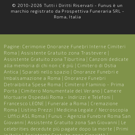
© 2010-2026 Tutti i Diritti Riservati - Funus è un
marchio registrato da Prospettiva Funeraria SRL -
Roma, Italia
Pagine:
Cerimonie Onoranze Funebri Interne Cimiteri
Roma
|
Assistente Gratuito zona Trastevere
|
Assistente Gratuito zona Tiburtina
|
Canzoni dedicate
alla memoria di chi non c’è più
|
Cimitero di Ostia
Antica
|
Sparati nello spazio
|
Onoranze Funebri e
Imbalsamazione a Roma
|
Onoranze Funebri
Detraibilita Spese Roma
|
Cimitero Flaminio - Prima
Porta
|
Cimitero Monumentale del Verano
|
Camere
Mortuarie Ospedali Roma - Indirizzi e Telefoni
|
Francesco LEONE
|
Funerale a Roma
|
Cremazione
Roma
|
Listino Prezzi
|
Medicina Legale / Necroscopia
- Uffici ASL Roma
|
Funus - Agenzia Funebre Roma San
Giovanni
|
Assistente Gratuito zona San Giovanni
|
Le
celebrities decedute più pagate dopo la morte
|
Primi